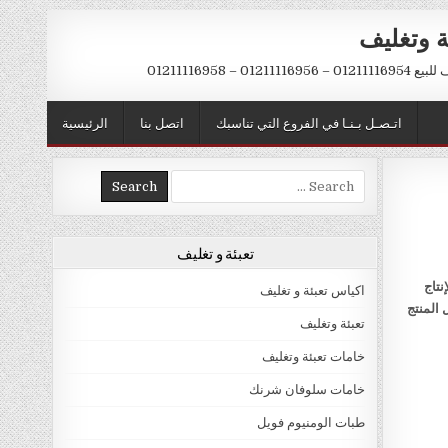
ة وتغليف
012 – 01211116958
اتـصـل بـنـا في الفروع التي تناسبك
اتصل بنا
الرئيسية
Search
for:
تعبئة و تغليف
نتاج
اكياس تعبئة و تغليف
 المنتج
تعبئة وتغليف
خامات تعبئة وتغليف
خامات سلوفان شرنك
طبات الومنيوم فويل