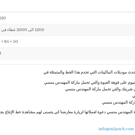
220 فول
1200 الى 2000 غطاء فى الساعة
50 × 65 × 75 سم
38
ث موديلات الماكينات التي تخدم هذا الخط والمتمثلة في
منيوم على فوهة العبوة والتي تحمل ماركة المهندس منسي
ي شرينك والتي تحمل ماركة المهندس منسي
ي
 ماركة المهندس منسي
كة المهندس منسي دعوة لعملائها لزيارة معارضنا كي يتسنى لهم مشاهدة خط الإنتاج بج
info@m2pack.com