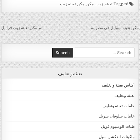
Tagged
تعبئه
,
زيت
,
مكن
,
مكن تعبئه زيت
تصفّح المقالات
مكن تعبئه سوائل في مصر →
← مكن تعبئه زيت فرامل
Search for:
تعبئة و تغليف
اكياس تعبئة و تغليف
تعبئة وتغليف
خامات تعبئة وتغليف
خامات سلوفان شرنك
طبات الومنيوم فويل
ماكينات اندكشن سيل