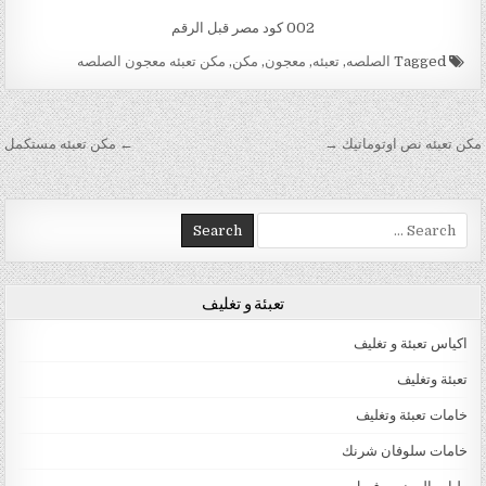
002 كود مصر قبل الرقم
Tagged
الصلصه
,
تعبئه
,
معجون
,
مكن
,
مكن تعبئه معجون الصلصه
تصفّح المقالات
مكن تعبئه نص اوتوماتيك →
← مكن تعبئه مستكمل
Search for:
تعبئة و تغليف
اكياس تعبئة و تغليف
تعبئة وتغليف
خامات تعبئة وتغليف
خامات سلوفان شرنك