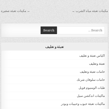
تصفّح المقالات
مكينات تعبئه مياه الشرب →
← مكينات تعبئه صغيره
Search for:
تعبئة و تغليف
اكياس تعبئة و تغليف
تعبئة وتغليف
خامات تعبئة وتغليف
خامات سلوفان شرنك
طبات الومنيوم فويل
ماكينات اندكشن سيل
ماكينات تعبئة حبوب وحبيبات وبودر