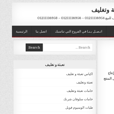
ة وتغليف
012 – 01211116958
اتـصـل بـنـا في الفروع التي تناسبك
اتصل بنا
الرئيسية
Search
for:
تعبئة و تغليف
نتاج
اكياس تعبئة و تغليف
 المنتج
تعبئة وتغليف
خامات تعبئة وتغليف
خامات سلوفان شرنك
طبات الومنيوم فويل