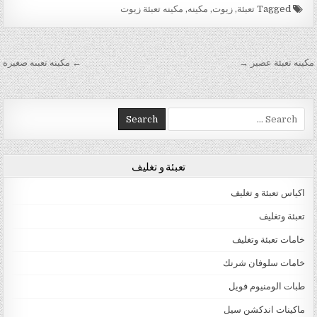
Tagged
تعبئة
,
زيوت
,
مكينه
,
مكينه تعبئة زيوت
تصفّح المقالات
مكينه تعبئة عصير →
← مكينه تعبىه صغيره
Search for:
تعبئة و تغليف
اكياس تعبئة و تغليف
تعبئة وتغليف
خامات تعبئة وتغليف
خامات سلوفان شرنك
طبات الومنيوم فويل
ماكينات اندكشن سيل