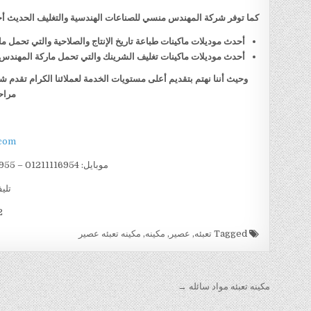
كما توفر شركة المهندس منسي للصناعات الهندسية والتغليف الحديث أحد
أحدث موديلات ماكينات طباعة تاريخ الإنتاج والصلاحية والتي تحمل
أحدث موديلات ماكينات تغليف الشرينك والتي تحمل ماركة المهند
وحيث أننا نهتم بتقديم أعلى مستويات الخدمة لعملائنا الكرام تقدم 
مراح
com
موبايل: 01211116954 – 01211116955 – 01211116956 – – 01211116958
تليفو
002
Tagged
تعبئه
,
عصير
,
مكينه
,
مكينه تعبئه عصير
تصفّح
مكينه تعبئه مواد سائله →
المقالات