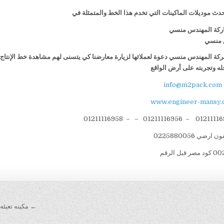
ث موديلات الماكينات التي تخدم هذا الخط والمتمثلة في
 ماركة المهندس منسي
س منسي
شركة المهندس منسي دعوة لعملائها لزيارة معارضنا كي يتسنى لهم مشاهدة خط الإنتاج 
له وتجربته على أرض الواقع
info@m2pack.com
www.engineer-mansy.
ن ارضي 0225880056
 كود مصر قبل الرقم
← مكينه تعبئه