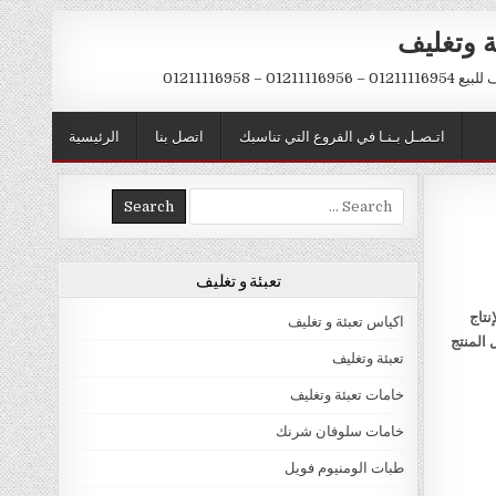
ة وتغليف
012 – 01211116958
اتـصـل بـنـا في الفروع التي تناسبك
اتصل بنا
الرئيسية
Search
for:
تعبئة و تغليف
نتاج
اكياس تعبئة و تغليف
 المنتج
تعبئة وتغليف
خامات تعبئة وتغليف
خامات سلوفان شرنك
طبات الومنيوم فويل