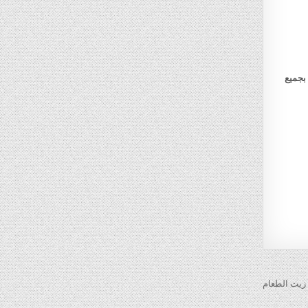
بجميع
 زيت الطعام