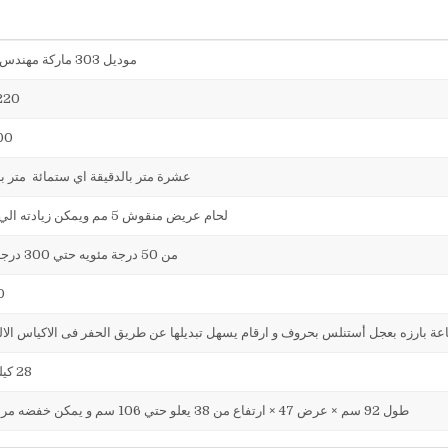
موديل 303 ماركة مهندس منسي
220 فول
500 
عشرة متر بالدقيقة اي ستمائة متر ب
لحام عريض منقوش 5 مم ويمكن زيادته الي 15 مم
من 50 درجة مئويه حتي 300 درجة مئويه
20
عة بارزه بعجل أستنلس بحروف و ارقام يسهل تبديلها عن طريق الحفر فى الاكياس الال
28 كيلو جرام
طول 92 سم × عرض 47 × ارتفاع من 38 يعلو حتي 106 سم و يمكن خفضه مره اخري