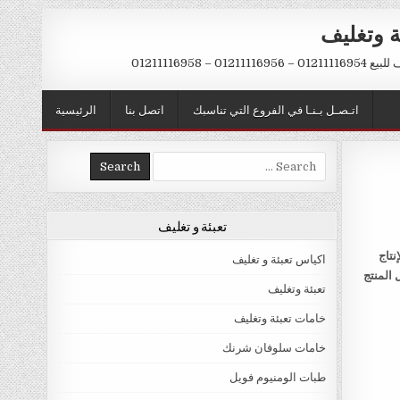
ة وتغليف
012 – 01211116958
اتـصـل بـنـا في الفروع التي تناسبك
اتصل بنا
الرئيسية
Search
for:
تعبئة و تغليف
نتاج
اكياس تعبئة و تغليف
 المنتج
تعبئة وتغليف
خامات تعبئة وتغليف
خامات سلوفان شرنك
طبات الومنيوم فويل