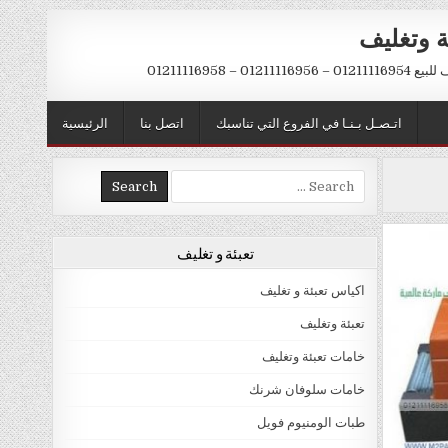
ة وتغليف
012 – 01211116958
اتـصـل بـنـا في الفروع التي تناسبك
اتصل بنا
الرئيسية
Search
for:
تعبئة و تغليف
اكياس تعبئة و تغليف
تعبئة وتغليف
خامات تعبئة وتغليف
خامات سلوفان شرنك
طبات الومنيوم فويل