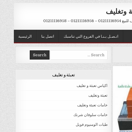
ة وتغليف
012 – 01211116958
اتـصـل بـنـا في الفروع التي تناسبك
اتصل بنا
الرئيسية
Search
for:
تعبئة و تغليف
اكياس تعبئة و تغليف
تعبئة وتغليف
خامات تعبئة وتغليف
خامات سلوفان شرنك
طبات الومنيوم فويل