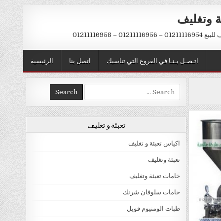
ة وتغليف
012 – 01211116958
اتـصـل بـنـا في الفروع التي تناسبك
اتصل بنا
الرئيسية
Search
for:
تعبئة و تغليف
اكياس تعبئة و تغليف
تعبئة وتغليف
خامات تعبئة وتغليف
خامات سلوفان شرنك
طبات الومنيوم فويل