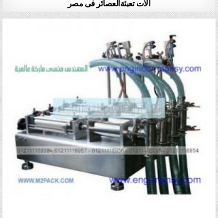
الات تعبئةالعصائر فى مصر