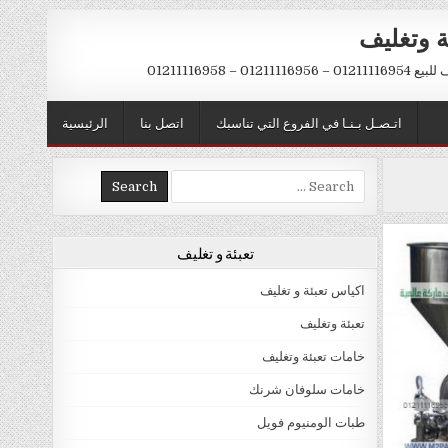
ة وتغليف
012 – 01211116958
اتـصـل بـنـا في الفروع التي تناسبك
اتصل بنا
الرئيسية
Search
for:
تعبئة و تغليف
اكياس تعبئة و تغليف
تعبئة وتغليف
خامات تعبئة وتغليف
خامات سلوفان شرنك
طبات الومنيوم فويل