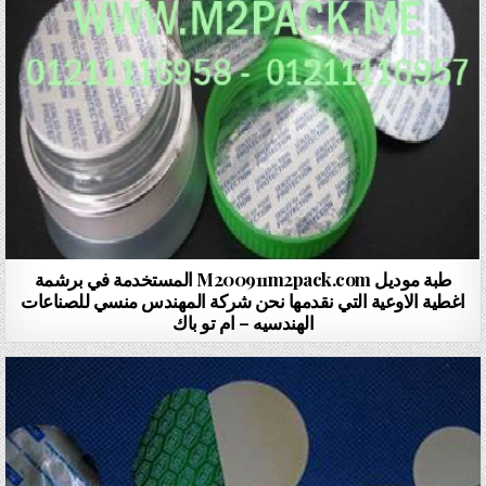
طبة موديل M200911m2pack.com المستخدمة في برشمة
اغطية الاوعية التي نقدمها نحن شركة المهندس منسي للصناعات
الهندسيه – ام تو باك