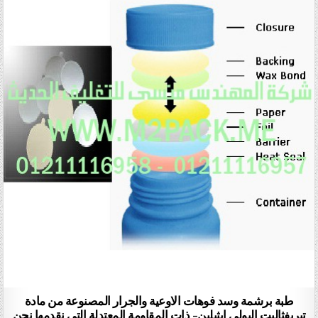
طبة برشمة وسد فوهات الاوعية والجرار المصنوعة من مادة
تيريفثاليت البولي إيثيلين- ذات المقاومة المعتدلة التي نقدمها نحن