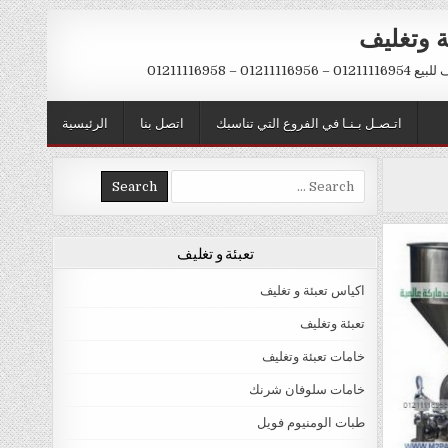
ة وتغليف
012 – 01211116958
اتـصـل بـنـا في الفروع التي تناسبك
اتصل بنا
الرئيسية
Search
for:
تعبئة و تغليف
اكياس تعبئة و تغليف
تعبئة وتغليف
خامات تعبئة وتغليف
خامات سلوفان شرنك
طبات الومنيوم فويل