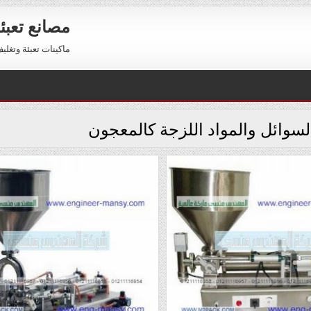
مصانع تعبئ
ماكينات تعبئة وتغليف للبيع 01211116954 – 11116956
السوائل والمواد اللزجة كالمعجون