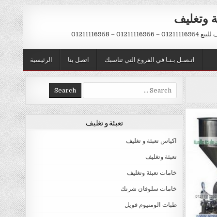
ة وتغليف
012 – 01211116958
اتـصـل بـنـا في الفروع التي تناسبك
اتصل بنا
الرئيسية
Search
for:
تعبئة و تغليف
اكياس تعبئة و تغليف
تعبئة وتغليف
خامات تعبئة وتغليف
خامات سلوفان شرنك
طبات الومنيوم فويل