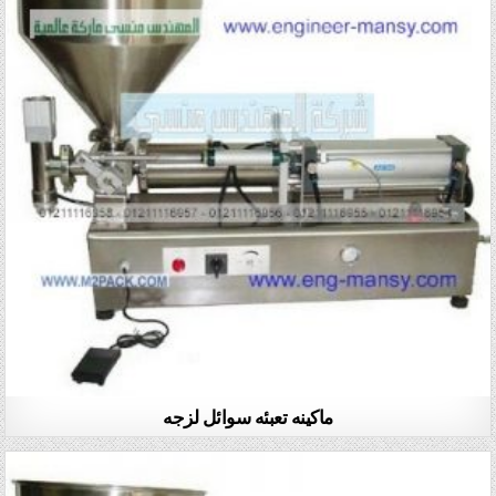
ماكينه تعبئه سوائل لزجه