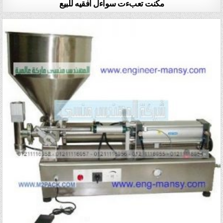
مكنت تعبءت سواءل افقيه للبيع