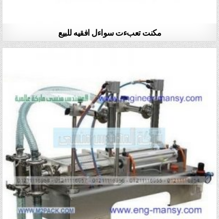
مكنت تعبءت سواءل افقيه للبيع