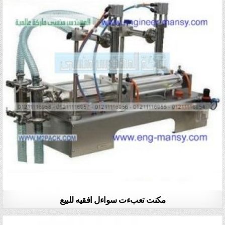
مكنت تعبءت سواءل افقيه للبيع