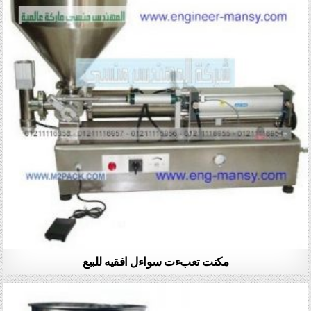
مكنت تعبءت سواءل افقيه للبيع