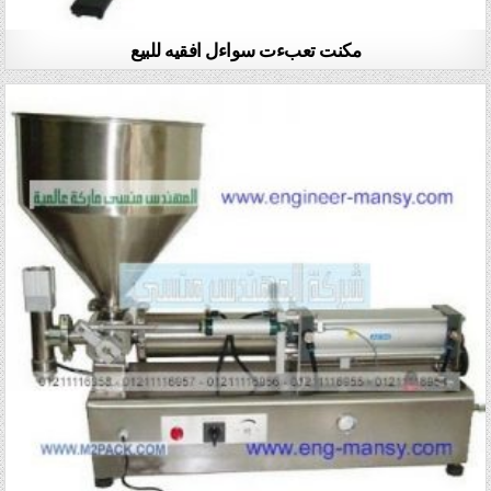
مكنت تعبءت سواءل افقيه للبيع