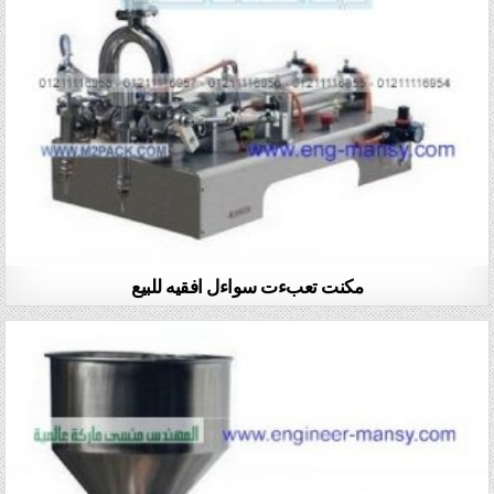
مكنت تعبءت سواءل افقيه للبيع