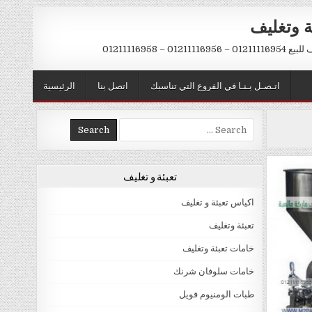
ة وتغليف
012 – 01211116958
اتـصـل بـنـا في الفروع التي تناسبك
اتصل بنا
الرئيسية
Search
for:
تعبئة و تغليف
اكياس تعبئة و تغليف
تعبئة وتغليف
خامات تعبئة وتغليف
خامات سلوفان شرنك
طبات الومنيوم فويل